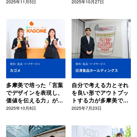
地を切り開く存在
つながっている
2025年11月5日
2025年10月27日
多摩美で培った「言葉
自分で考える力とそれ
でデザインを表現し、
を良い形でアウトプッ
価値を伝える力」が、
トする力が多摩美で身
ディレクションに活き
についた
2025年10月8日
2025年7月23日
ている