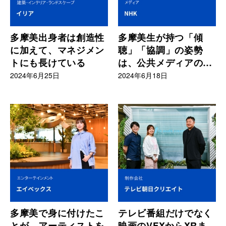
多摩美出身者は創造性
多摩美生が持つ「傾
に加えて、マネジメン
聴」「協調」の姿勢
トにも長けている
は、公共メディアのク
リエイティブには必要
2024年6月25日
2024年6月18日
不可欠
多摩美で身に付けたこ
テレビ番組だけでなく
とが、アーティストを
映画のVFXからXRま