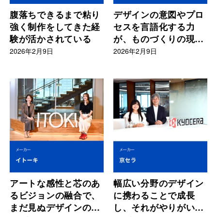
腹落ちできるまで粘り
デザインの意図やプロ
強く制作をしてきた経
セスを言語化する力
験が活かされている
が、ものづくりの現場
に活かされている
2026年2月9日
2026年2月9日
アートな感性と芯のあ
幅広い分野のデザイン
るビジョンの融合で、
に携わることで成長
まだ見ぬデザインの境
し、それがやりがいに