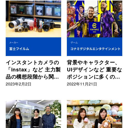
インスタントカメラの
背景やキャラクター、
「instax」など 主力製
UIデザインなど 重要な
品の構想段階から関わ
ポジションに多くの多
る
摩美出身者
2023年2月2日
2022年11月21日