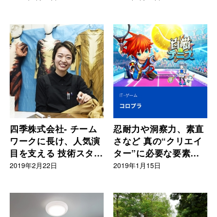
と感じる
四季株式会社- チーム
忍耐力や洞察力、素直
ワークに長け、人気演
さなど 真の“クリエイ
目を支える 技術スタッ
ター”に必要な要素を
フとしてリーダーシッ
感じる
2019年2月22日
2019年1月15日
プを発揮