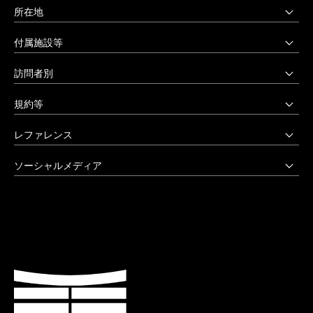
所在地
上野毛キャンパス
付属施設等
本部・大学院・美術学部
多摩美術大学図書館
訪問者別
〒158-8558 東京都世田谷区上野毛3-15-34
多摩美術大学美術館
受験生の方へ
03-3702-1141（代）
規約等
アートテーク
受験上の配慮をご希望の方へ
クリエイティブサポートセンター
八王子キャンパス
公益通報窓口
レファレンス
在学生の方へ
アートアーカイヴセンター
非常時の対応
企業の方へ
アートとデザインの人類学研究所
大学院・美術学部
創立90周年記念事業
ソーシャルメディア
激甚災害等の特別支援について
卒業生の方へ
生涯学習センター
〒192-0394 東京都八王子市鑓水2-1723
卒業制作優秀作品集
学生支援に関する方針
教職員の方へ
セミナーハウス
Instagram
042-676-8611（代）
クローズアップ
公式アカウントのご利用にあたって
公的研究費に係る取引事業者様へ
Up & Coming
X (Twitter)
ひとびと
ウェブアクセシビリティ方針
教職員の採用情報
社会人向け講座 TCL
Facebook
キャンパスと施設
よくあるご質問
プライバシーポリシー
多摩美術大学 TUB
YouTube
お知らせ
利用規約
多摩美術大学校友会
LINE
大学評価（認証評価）
教育情報の公表