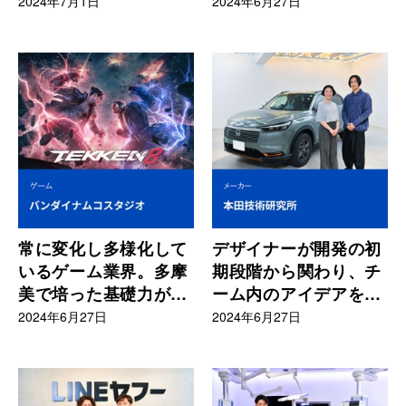
強み
CM制作でも活躍
2024年7月1日
2024年6月27日
常に変化し多様化して
デザイナーが開発の初
いるゲーム業界。多摩
期段階から関わり、チ
美で培った基礎力が強
ーム内のアイデアを結
みとなる
集してデザインに落と
2024年6月27日
2024年6月27日
し込む