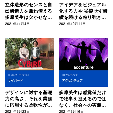
立体造形のセンスと自
アイデアをビジュアル
己研鑽力を兼ね備える
化する力や 妥協せず研
多摩美生は欠かせない
鑽を続ける粘り強さ
存在
は、多摩美生の強み
2021年11月4日
2021年10月11日
デザインに対する基礎
多摩美生は感覚値だけ
力の高さ、それを業務
で物事を捉えるのでは
に応用する柔軟性が多
なく、社会への実装を
摩美生の魅力
設計できる能力がある
2021年3月23日
2021年3月16日