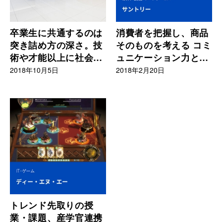
卒業生に共通するのは
消費者を把握し、商品
突き詰め方の深さ。技
そのものを考える コミ
術や才能以上に社会で
ュニケーション力とや
役に立つ
り抜く力を評価
2018年10月5日
2018年2月20日
トレンド先取りの授
業・課題、産学官連携