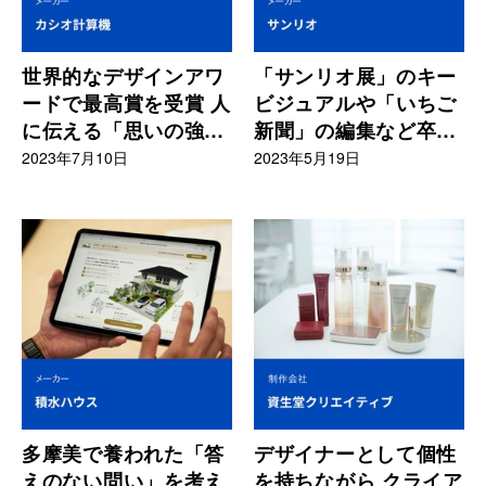
世界的なデザインアワ
「サンリオ展」のキー
ードで最高賞を受賞 人
ビジュアルや「いちご
に伝える「思いの強
新聞」の編集など卒業
さ」が原動力
生が最前線で牽引
2023年7月10日
2023年5月19日
多摩美で養われた「答
デザイナーとして個性
えのない問い」を考え
を持ちながら クライア