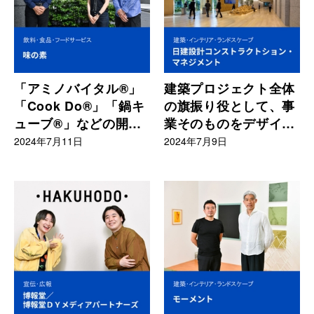
「アミノバイタル®」
建築プロジェクト全体
「Cook Do®」「鍋キ
の旗振り役として、事
ューブ®」などの開発
業そのものをデザイン
からパッケージ、広告
する
2024年7月11日
2024年7月9日
までを担当