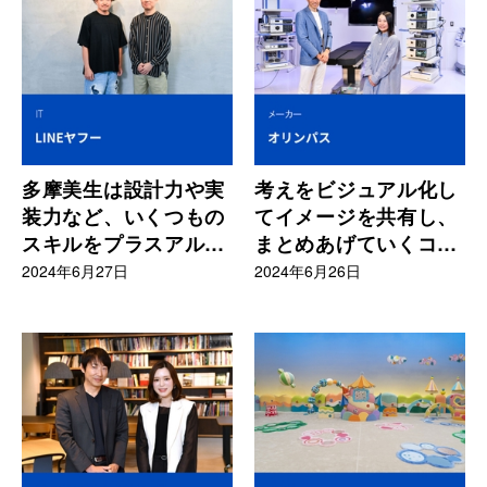
多摩美生は設計力や実
考えをビジュアル化し
装力など、いくつもの
てイメージを共有し、
スキルをプラスアルフ
まとめあげていくコミ
ァで持っている
ュニケーション能力の
2024年6月27日
2024年6月26日
高さで抜擢される