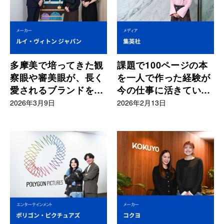
多摩美で培ってきた観
課題で100ページの本
察眼や審美眼が、長く
を一人で作った経験が
愛されるブランドを支
今の仕事に活きていま
える力になる
す
2026年3月9日
2026年2月13日