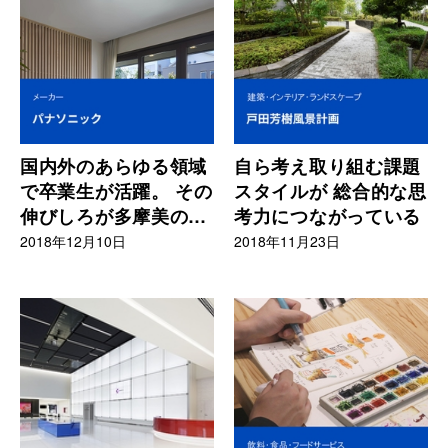
国内外のあらゆる領域
自ら考え取り組む課題
で卒業生が活躍。 その
スタイルが 総合的な思
伸びしろが多摩美の特
考力につながっている
徴
2018年12月10日
2018年11月23日