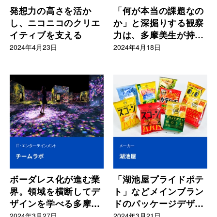
発想力の高さを活か
「何が本当の課題なの
し、ニコニコのクリエ
か」と深掘りする観察
イティブを支える
力は、多摩美生が持つ
強み
2024年4月23日
2024年4月18日
ボーダレス化が進む業
「湖池屋プライドポテ
界。領域を横断してデ
ト」などメインブラン
ザインを学べる多摩美
ドのパッケージデザイ
は楽しみ
ンに携わる
2024年3月27日
2024年3月21日