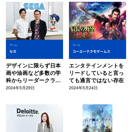
デザインに限らず日本
エンタテインメントを
画や油画など多数の学
リードしていると言っ
科からリーダークラス
ても過言ではない存在
の活躍
2024年5月29日
2024年5月24日