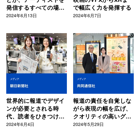
発信するすべての場面
で幅広く力を発揮する
で役に立っている
2024年6月13日
2024年6月7日
世界的に報道でデザイ
報道の責任を自覚しな
ンが必要とされる時
がら表現の幅を広げ、
代、読者をひきつける
クオリティの高いグラ
ための感性と柔軟な発
フィックスを制作
2024年6月4日
2024年5月29日
想力に期待が高まる