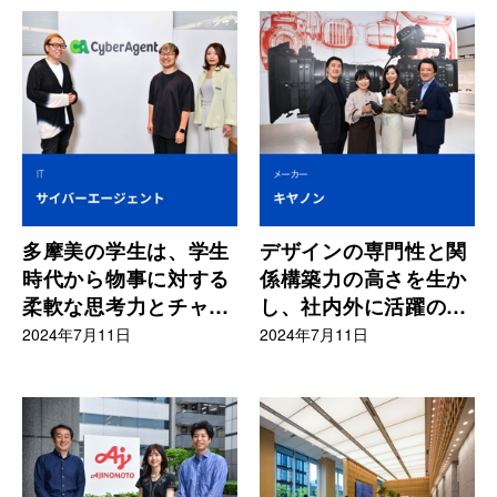
多摩美の学生は、学生
デザインの専門性と関
時代から物事に対する
係構築力の高さを生か
柔軟な思考力とチャレ
し、社内外に活躍の幅
ンジ精神を身につけて
を広げる
2024年7月11日
2024年7月11日
いる