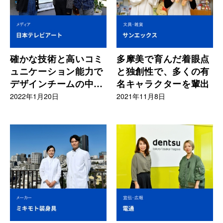
確かな技術と高いコミ
多摩美で育んだ着眼点
ュニケーション能力で
と独創性で、多くの有
デザインチームの中核
名キャラクターを輩出
を担う多摩美生
2022年1月20日
2021年11月8日