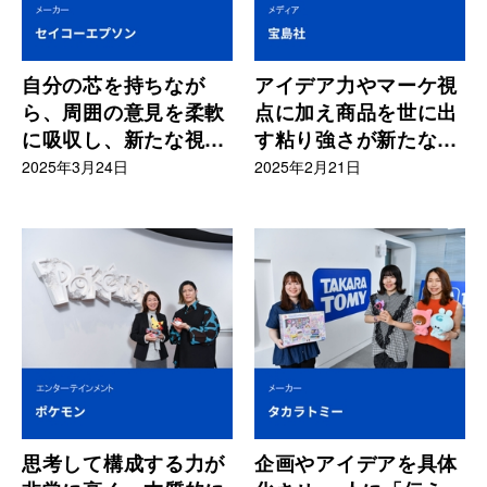
自分の芯を持ちなが
アイデア力やマーケ視
ら、周囲の意見を柔軟
点に加え商品を世に出
に吸収し、新たな視点
す粘り強さが新たなヒ
で考えられるマインド
ットを生み出している
2025年3月24日
2025年2月21日
を持っている
思考して構成する力が
企画やアイデアを具体