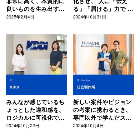
非常に高く、本質的に
化させ、 人に「伝え
良いものを生み出す力
る」「届ける」力で 会
を持っている
社を推進させてくれる
2025年2月4日
2024年10月31日
存在
みんなが感じているち
新しい案件やビジョン
ょっとした違和感を、
の考案に携わるとき、
ロジカルに可視化でき
専門以外で学んだスキ
る力に期待
ルも活用できている
2024年10月22日
2024年10月4日