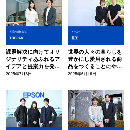
課題解決に向けてオリ
世界の人々の暮らしを
ジナリティあふれるア
豊かにし愛用される商
イデアと提案力を発揮
品をつくることにやり
してくれる存在
がいを持って挑んでい
2025年7月3日
2025年6月19日
る