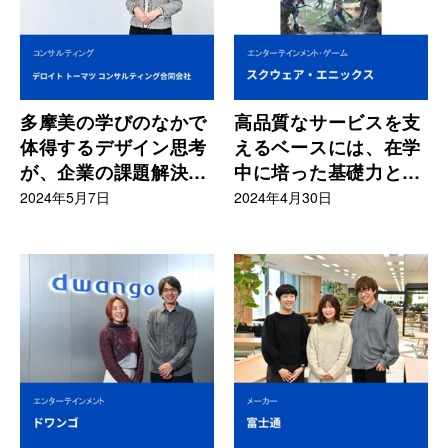
多摩美の学びのなかで
高品質なサービスを支
体得するデザイン思考
えるベースには、在学
が、企業の課題解決に
中に培った基礎力と経
役立ち、新しい価値を
験がある
2024年5月7日
2024年4月30日
生み出す