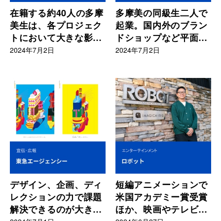
在籍する約40人の多摩
多摩美の同級生二人で
美生は、各プロジェク
起業。国内外のブラン
トにおいて大きな影響
ドショップなど平面か
を与えてくれる存在
ら空間設計までシーム
2024年7月2日
2024年7月2日
レスにデザイン
デザイン、企画、ディ
短編アニメーションで
レクションの力で課題
米国アカデミー賞受賞
解決できるのが大きな
ほか、映画やテレビ