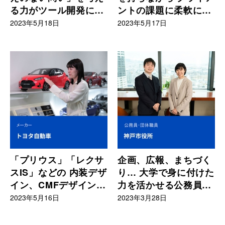
る力がツール開発に活
ントの課題に柔軟に対
かされる
応する
2023年5月18日
2023年5月17日
「プリウス」「レクサ
企画、広報、まちづく
スIS」などの 内装デザ
り… 大学で身に付けた
イン、CMFデザインを
力を活かせる公務員と
担当
いう選択肢
2023年5月16日
2023年3月28日