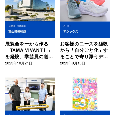
展覧会を一から作る
お客様のニーズを経験
「TAMA VIVANTⅡ」
から「自分ごと化」す
を経験、学芸員の道を
ることで寄り添うデザ
志す
インが生まれる
2023年10月24日
2023年9月13日