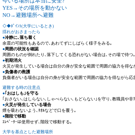
今いる場所は本当に安全?
YES→その場所を動かない
NO→避難場所へ避難
◇◆ﾎﾟｲﾝﾄ(大学にいるとき)
揺れがおさまったら
●
冷静に､落ち着く
余震の可能性もあるので､あわてずにしばらく様子をみる｡
●
周囲の状況を確認
周囲のものが倒れたり､落下してくる恐れがない場合は､その場で待つ
●
初期消火
火災が発生している場合は自分の身が安全な範囲で周囲の協力を得なが
●
負傷者の救護
負傷者がいる場合は自分の身が安全な範囲で周囲の協力を得ながら応急
避難する時の注意点
●
｢おはしも｣を守る
｢おさない､はしらない､しゃべらない､もどらない｣を守り､教職員や
●
火災が発生している場合
煙を吸わないよう､ﾀｵﾙなどで口を覆う｡
●
階段で移動
ｴﾚﾍﾞｰﾀｰは使用せず､階段で移動する｡
大学を基点とした避難場所