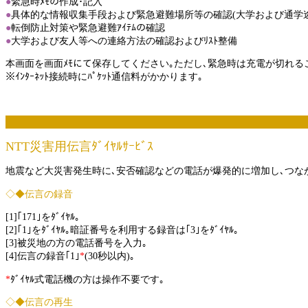
●
緊急時ﾒﾓの作成･記入
●
具体的な情報収集手段および緊急避難場所等の確認(大学および通学途
●
転倒防止対策や緊急避難ｱｲﾃﾑの確認
●
大学および友人等への連絡方法の確認およびﾘｽﾄ整備
本画面を画面ﾒﾓにて保存してください｡ただし､緊急時は充電が切れるこ
※ｲﾝﾀｰﾈｯﾄ接続時にﾊﾟｹｯﾄ通信料がかかります｡
NTT災害用伝言ﾀﾞｲﾔﾙｻｰﾋﾞｽ
地震など大災害発生時に､安否確認などの電話が爆発的に増加し､つながり
◇◆伝言の録音
[1]｢171｣をﾀﾞｲﾔﾙ｡
[2]｢1｣をﾀﾞｲﾔﾙ｡暗証番号を利用する録音は｢3｣をﾀﾞｲﾔﾙ｡
[3]被災地の方の電話番号を入力｡
[4]伝言の録音｢1｣
*
(30秒以内)｡
*
ﾀﾞｲﾔﾙ式電話機の方は操作不要です｡
◇◆伝言の再生