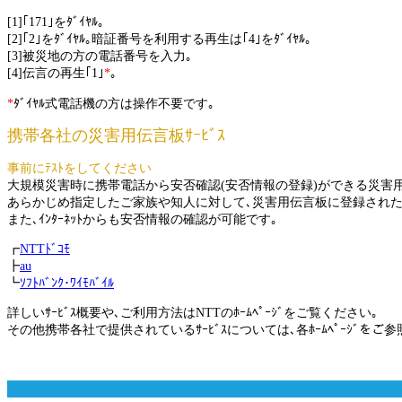
[1]｢171｣をﾀﾞｲﾔﾙ｡
[2]｢2｣をﾀﾞｲﾔﾙ｡暗証番号を利用する再生は｢4｣をﾀﾞｲﾔﾙ｡
[3]被災地の方の電話番号を入力｡
[4]伝言の再生｢1｣
*
｡
*
ﾀﾞｲﾔﾙ式電話機の方は操作不要です｡
携帯各社の災害用伝言板ｻｰﾋﾞｽ
事前にﾃｽﾄをしてください
大規模災害時に携帯電話から安否確認(安否情報の登録)ができる災害用伝
あらかじめ指定したご家族や知人に対して､災害用伝言板に登録された
また､ｲﾝﾀｰﾈｯﾄからも安否情報の確認が可能です｡
┏
NTTﾄﾞｺﾓ
┣
au
┗
ｿﾌﾄﾊﾞﾝｸ･ﾜｲﾓﾊﾞｲﾙ
詳しいｻｰﾋﾞｽ概要や､ご利用方法はNTTのﾎｰﾑﾍﾟｰｼﾞをご覧ください｡
その他携帯各社で提供されているｻｰﾋﾞｽについては､各ﾎｰﾑﾍﾟｰｼﾞをご