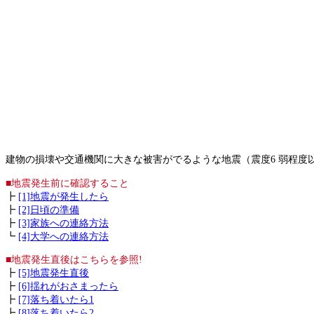
建物の損壊や交通機関に大きな被害がでるような地震（震度6 弱程度
■地震発生前に確認すること
┣
[1]地震が発生したら
┣
[2]日頃の準備
┣
[3]家族への連絡方法
┗
[4]大学への連絡方法
■地震発生直後はこちらを参照!
┣
[5]地震発生直後
┣
[6]揺れがおさまったら
┣
[7]落ち着いたら1
┣
[8]落ち着いたら2