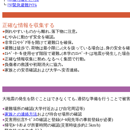
┗
[9]緊急避難ｱｲﾃﾑ
正確な情報を収集する
●
倒れやすいものから離れ､落下物に注意｡
●
むやみに動かず安全を確認｡
●
非常口やﾄﾞｱ等を開けて避難口を確保｡
●
避難は徒歩で､荷物は最小限に｡(火を扱っている場合は､身の安全を確
●
ｴﾚﾍﾞｰﾀｰを使用せず階段で避難｡(本学のｴﾚﾍﾞｰﾀｰは地震が発生した場
●
正確な情報収集に努め､なるべく集団で行動｡
●
負傷者の救護や初期消火に協力｡
●
家族との安否確認および大学へ安否連絡｡
大地震の発生を防ぐことはできなくても､適切な準備を行うことで被害
●
避難場所の確認(大学付近および自宅周辺等)
●
家族との連絡方法
および待合せ場所の確認
●
災害用伝言ｻｰﾋﾞｽの確認と登録(ﾒｰﾙ宛先等の事前登録が必要)
●
帰宅ﾙｰﾄおよび所要時間の確認(災害時徒歩約2.5km/h)