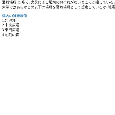
避難場所は､広く､火災による延焼のおそれがないところが適している
大学ではあらかじめ以下の場所を避難場所として想定しているが､地震
構内の避難場所
1.ｸﾞﾗｳﾝﾄﾞ
2.中央広場
3.東門広場
4.彫刻の森