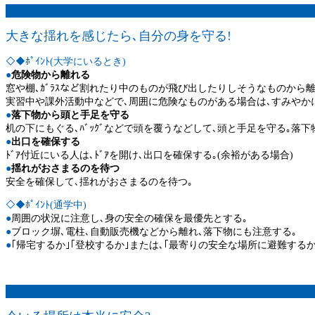
大きな揺れを感じたら､自分の身を守る!
◇◆ﾎﾟｲﾝﾄ(大学にいるとき)
●
危険物から離れる
窓や棚､ｶﾞﾗｽなど割れたり中のものが飛び出したりしそうなものから離
実習中や課外活動中などで､周囲に危険なものがある場合は､すみやか
●
落下物から頭と手足を守る
机の下にもぐる､ﾊﾞｯｸﾞなどで頭を覆うなどして､頭と手足を守る｡落
●
出口を確保する
ﾄﾞｱ付近にいる人は､ﾄﾞｱを開け､出口を確保する｡(余裕がある場合)
●
揺れがおさまるのを待つ
安全を確保して､揺れがおさまるのを待つ｡
◇◆ﾎﾟｲﾝﾄ(通学中)
●
周囲の状況に注意し､身の安全の確保を最優先とする｡
●
ブロック塀､電柱､自動販売機などから離れ､落下物にも注意する｡
●
｢帰宅するか｣｢登校するか｣または､｢最寄りの安全な場所に避難する