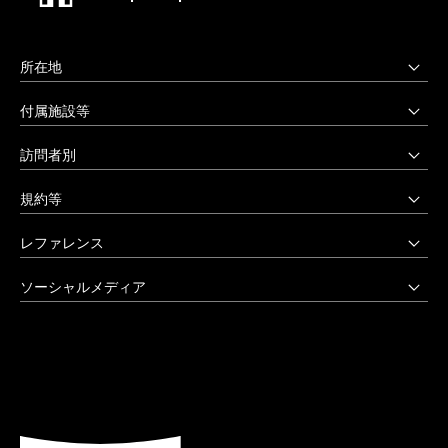
所在地
上野毛キャンパス
付属施設等
本部・大学院・美術学部
多摩美術大学図書館
訪問者別
〒158-8558 東京都世田谷区上野毛3-15-34
多摩美術大学美術館
受験生の方へ
03-3702-1141（代）
規約等
アートテーク
受験上の配慮をご希望の方へ
クリエイティブサポートセンター
八王子キャンパス
公益通報窓口
レファレンス
在学生の方へ
アートアーカイヴセンター
非常時の対応
企業の方へ
アートとデザインの人類学研究所
大学院・美術学部
創立90周年記念事業
ソーシャルメディア
激甚災害等の特別支援について
卒業生の方へ
生涯学習センター
〒192-0394 東京都八王子市鑓水2-1723
卒業制作優秀作品集
学生支援に関する方針
教職員の方へ
セミナーハウス
Instagram
042-676-8611（代）
クローズアップ
公式アカウントのご利用にあたって
公的研究費に係る取引事業者様へ
Up & Coming
X (Twitter)
ひとびと
ウェブアクセシビリティ方針
教職員の採用情報
社会人向け講座 TCL
Facebook
キャンパスと施設
よくあるご質問
プライバシーポリシー
多摩美術大学 TUB
YouTube
お知らせ
利用規約
多摩美術大学校友会
LINE
大学評価（認証評価）