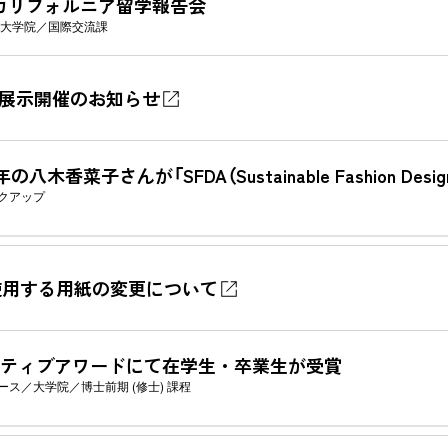
木)】カリフォルニア留学報告会
大学院
国際交流課
ラス展示開催のお知らせ
菜子さんが「SFDA（Sustainable Fashion Desi
クアップ
使用する用紙の変更について
エイティブアワードにて在学生・卒業生が受賞
ース
大学院
博士前期 (修士) 課程