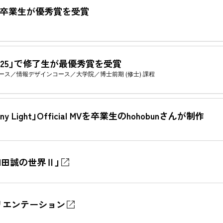
で卒業生が優秀賞を受賞
ward 2025」で修了生が最優秀賞を受賞
ース
情報デザインコース
大学院
博士前期 (修士) 課程
le「Tiny Light」Official MVを卒業生のhohobunさんが制作
和田誠の世界Ⅱ」
オリエンテーション