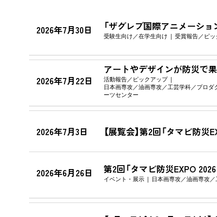
「ザグレブ国際アニメーショ
2026年7月30日
受験生向け
在学生向け
受賞報告
ピッ
アートやデザインが防災で果た
2026年7月22日
活動報告
ピックアップ
日本画専攻
油画専攻
工芸学科
プロダ
ーツセンター
2026年7月3日
【展覧会】第2回「タマビ防災E
第2回「タマビ防災EXPO 2
2026年6月26日
イベント・展示
日本画専攻
油画専攻