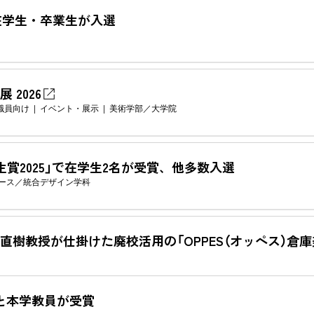
025 で在学生・卒業生が入選
2026
職員向け
イベント・展示
美術学部
大学院
賞2025」で在学生2名が受賞、他多数入選
ース
統合デザイン学科
樹教授が仕掛けた廃校活用の「OPPES（オッペス）倉
名と本学教員が受賞