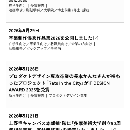
在学生向け
受賞報告
油画専攻
彫刻学科
大学院
博士前期 (修士) 課程
2026年5月29日
卒業制作優秀作品集2026を公開しました
在学生向け
卒業生向け
教職員向け
企業の方向け
活動報告
ピックアップ
事務局
2026年5月26日
プロダクトデザイン専攻卒業の長本かんなさんが携わ
ったプロジェクト「Rats in the City」がiF DESIGN
AWARD 2026を受賞
新入生向け
受賞報告
プロダクトデザイン専攻
2026年5月21日
上野毛キャンパス本部棟1階に「多摩美術大学創立90周
年記念事業 寄付者銘板」を設置いたしました 。