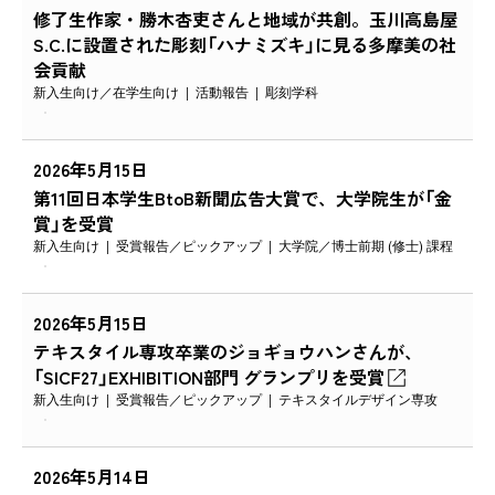
修了生作家・勝木杏吏さんと地域が共創。玉川高島屋
S.C.に設置された彫刻「ハナミズキ」に見る多摩美の社
会貢献
新入生向け
在学生向け
活動報告
彫刻学科
2026年5月15日
第11回日本学生BtoB新聞広告大賞で、大学院生が「金
賞」を受賞
新入生向け
受賞報告
ピックアップ
大学院
博士前期 (修士) 課程
2026年5月15日
テキスタイル専攻卒業のジョギョウハンさんが、
「SICF27」EXHIBITION部門 グランプリを受賞
新入生向け
受賞報告
ピックアップ
テキスタイルデザイン専攻
2026年5月14日