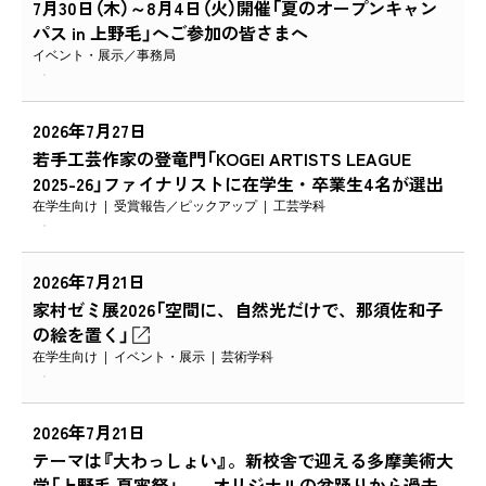
7月30日（木）～8月4日（火）開催「夏のオープンキャン
パス in 上野毛」へご参加の皆さまへ
イベント・展示
事務局
2026年7月27日
若手工芸作家の登竜門「KOGEI ARTISTS LEAGUE
2025-26」ファイナリストに在学生・卒業生4名が選出
在学生向け
受賞報告
ピックアップ
工芸学科
2026年7月21日
家村ゼミ展2026「空間に、自然光だけで、那須佐和子
の絵を置く」
在学生向け
イベント・展示
芸術学科
2026年7月21日
テーマは『大わっしょい』。新校舎で迎える多摩美術大
学「上野毛 夏宵祭」――オリジナルの盆踊りから過去