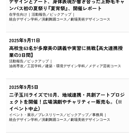
デザインとアート、身体表現が響き合った上野毛キャ
ンパス初の夏祭り『夏宵祭』、開催レポート
在学生向け
活動報告
ピックアップ
統合デザイン学科
演劇舞踊コース
劇場美術デザインコース
2025年9月11日
高校生63名が多摩美の講義や実習に挑戦【高大連携授
業の3日間】
活動報告
ピックアップ
油画専攻
工芸学科
建築・環境デザイン学科
メディア芸術コース
2025年9月5日
二子玉川ライズで10月、地域連携・共創アートプロジ
ェクトを開催！広場演劇やチャリティー販売も。（※
イベント中止）
イベント・展示
プレスリリース
ピックアップ
事務局
統合デザイン学科
演劇舞踊コース
劇場美術デザインコース