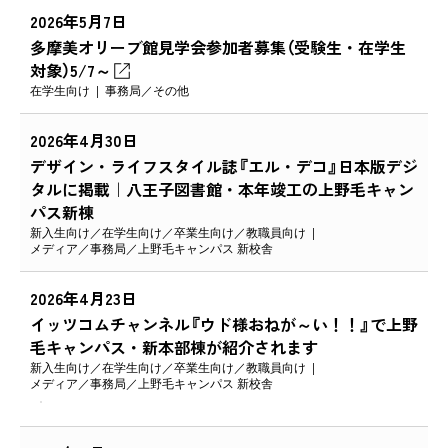
2026年5月7日
多摩美オリーブ館見学会参加者募集（受験生・在学生
対象）5/7～
在学生向け
事務局
その他
2026年4月30日
デザイン・ライフスタイル誌『エル・デコ』日本版デジ
タルに掲載｜八王子図書館・本年竣工の上野毛キャン
パス新棟
新入生向け
在学生向け
卒業生向け
教職員向け
メディア
事務局
上野毛キャンパス 新校舎
2026年4月23日
イッツコムチャンネル『ウド様おねが～い！！』で上野
毛キャンパス・新本部棟が紹介されます
新入生向け
在学生向け
卒業生向け
教職員向け
メディア
事務局
上野毛キャンパス 新校舎