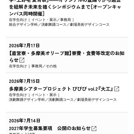
を紐解き未来を描くシンポジウムまで［オープンキャ
ンパス同時開催］
在学生向け
イベント・展示
事務局
統合デザイン学科
演劇舞踊コース
劇場美術デザインコース
2026年7月17日
【直営寮・多摩美オリーブ館】寮費・食費等改定のお知
らせ
在学生向け
事務局
その他
2026年7月15日
多摩美シアタープロジェクト びびび vol.2『大工』
在学生向け
イベント・展示
演劇舞踊デザイン学科
演劇舞踊コース
劇場美術デザインコース
2026年7月14日
2027年学生募集要項 公開のお知らせ