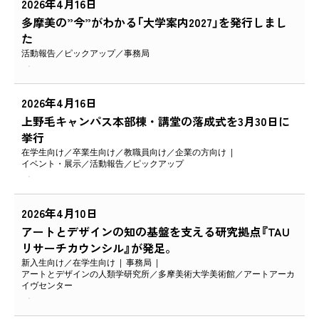
2026年4月16日
多摩美の”今”がわかる「大学案内2027」を発行しまし
た
活動報告
ピックアップ
事務局
2026年4月16日
上野毛キャンパス本部棟・講堂の落成式を3月30日に
挙行
在学生向け
卒業生向け
教職員向け
企業の方向け
イベント・展示
活動報告
ピックアップ
2026年4月10日
アートとデザインの知の基盤を支える研究拠点『TAU
リサーチカウンシル』が発足。
新入生向け
在学生向け
事務局
アートとデザインの人類学研究所
多摩美術大学美術館
アートアーカ
イヴセンター