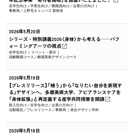
在学生向け
卒業生向け
教職員向け
企業の方向け
事務局
上野毛キャンパス 新校舎
2026年5月20日
シリーズ・特別講義2026〈身体〉から考える──パフ
ォーミングアーツの視点
在学生向け
イベント・展示
演劇舞踊コース
劇場美術デザインコース
2026年5月19日
【プレスリリース】「補う」から「なりたい自分を表現す
る」デザインへ。多摩美術大学、アピアランスケアを
「身体拡張」と再定義する産学共同授業を開講
新入生向け
在学生向け
企業の方向け
活動報告
プレスリリース
事務局
統合デザイン学科
2026年5月18日