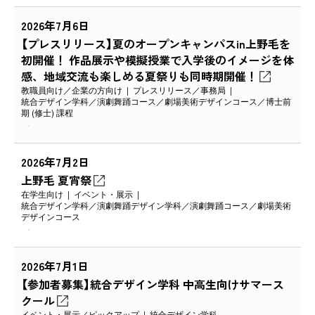
2026年7月6日
【プレスリリース】夏のオープンキャンパスin上野毛を
初開催！ 作品展示や模擬授業で入学後のイメージを体
感、地域交流も楽しめる夏祭りも同時期開催！
教職員向け
企業の方向け
プレスリリース
事務局
統合デザイン学科
演劇舞踊コース
劇場美術デザインコース
博士前
期 (修士) 課程
2026年7月2日
上野毛 夏宵祭
在学生向け
イベント・展示
統合デザイン学科
演劇舞踊デザイン学科
演劇舞踊コース
劇場美術
デザインコース
2026年7月1日
【参加者募集】統合デザイン学科 中高生向けサマース
クール
イベント・展示
ピックアップ
統合デザイン学科