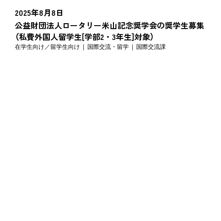
2025年8月8日
公益財団法人ロータリー米山記念奨学会の奨学生募集
（私費外国人留学生[学部2・3年生]対象）
在学生向け
留学生向け
国際交流・留学
国際交流課
2025年8月5日
黒木育英奨学金について
在学生向け
2025年8月2日
2026年度日本台湾交流協会奨学金 （国内採用）の募集
（台湾からの留学生対象）
在学生向け
留学生向け
国際交流・留学
国際交流課
2025年8月1日
【日本学生支援機構】令和7年カムチャツカ半島付近の
地震に伴う津波にかかる災害に遭われた皆様へ
在学生向け