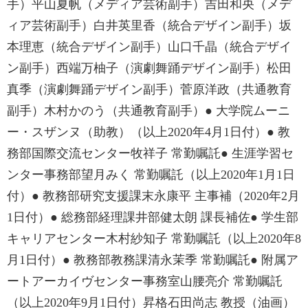
手）平山夏帆（メディア芸術副手）吉田和央（メデ
ィア芸術副手）白井英里香（統合デザイン副手）坂
本理恵（統合デザイン副手）山口千晶（統合デザイ
ン副手）西端万柚子（演劇舞踊デザイン副手）松田
真季（演劇舞踊デザイン副手）菅原洋政（共通教育
副手）木村かのう（共通教育副手）● 大学院ムーニ
ー・スザンヌ（助教）（以上2020年4月1日付）● 教
務部国際交流センター牧祥子 常勤嘱託● 生涯学習セ
ンター事務部望月みく 常勤嘱託（以上2020年1月1日
付）● 教務部研究支援課末永康平 主事補（2020年2月
1日付）● 総務部経理課井部健太朗 課長補佐● 学生部
キャリアセンター木村紗知子 常勤嘱託（以上2020年8
月1日付）● 教務部教務課清永茉季 常勤嘱託● 附属ア
ートアーカイヴセンター事務室山腰亮介 常勤嘱託
（以上2020年9月1日付）昇格石田尚志 教授（油画）