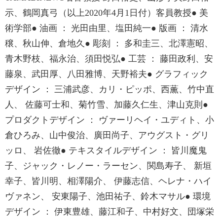
示、鶴岡真弓（以上2020年4月1日付）客員教授● 美
術学部● 油画 ： 光田由里、塩田純一● 版画 ： 清水
穣、秋山伸、倉地久● 彫刻 ： 多和圭三、北澤憲昭、
青木野枝、福永治、須田悦弘● 工芸 ： 藤田政利、安
藤泉、武田厚、八田雅博、天野裕夫● グラフィック
デザイン ： 三浦武彦、カリ・ピッポ、西薫、竹中直
人、 佐藤可士和、菊竹雪、加藤久仁生、津山克則●
プロダクトデザイン ： ヴァーリヘイ・ユディト、小
倉ひろみ、山中俊治、廣田尚子、アウグスト・グリ
ッロ、 岩佐徹● テキスタイルデザイン ： 皆川魔鬼
子、ジャック・レノー・ラーセン、関島寿子、 新垣
幸子、皆川明、相澤陽介、 伊藤志信、ヘレナ・ハイ
ヴァネン、 安東陽子、池田祐子、鈴木マサル● 環境
デザイン ： 伊東豊雄、藤江和子、中村好文、団塚栄