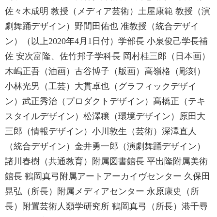
佐々木成明 教授（メディア芸術）土屋康範 教授（演
劇舞踊デザイン）野間田佑也 准教授（統合デザイ
ン）（以上2020年4月1日付）学部長 小泉俊己学長補
佐 安次富隆、佐竹邦子学科長 岡村桂三郎（日本画）
木嶋正吾（油画）古谷博子（版画）高嶺格（彫刻）
小林光男（工芸）大貫卓也（グラフィックデザイ
ン）武正秀治（プロダクトデザイン）髙橋正（テキ
スタイルデザイン）松澤穣（環境デザイン）原田大
三郎（情報デザイン）小川敦生（芸術）深澤直人
（統合デザイン）金井勇一郎（演劇舞踊デザイン）
諸川春樹（共通教育）附属図書館長 平出隆附属美術
館長 鶴岡真弓附属アートアーカイヴセンター 久保田
晃弘（所長）附属メディアセンター 永原康史（所
長）附置芸術人類学研究所 鶴岡真弓（所長）港千尋