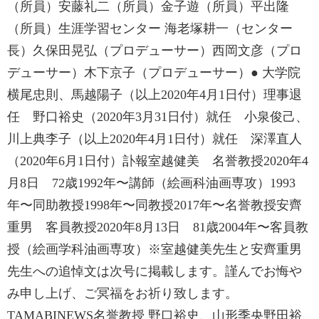
（所員）安藤礼二（所員）金子遊（所員）平出隆
（所員）生涯学習センター 海老塚耕一（センター
長）久保田晃弘（プロデューサー）西岡文彦（プロ
デューサー）木下京子（プロデューサー）● 大学院
横尾忠則、馬越陽子（以上2020年4月1日付）理事退
任 野口裕史（2020年3月31日付）就任 小泉俊己、
川上典李子（以上2020年4月1日付）就任 深澤直人
（2020年6月1日付）訃報室越健美 名誉教授2020年4
月8日 72歳1992年〜講師（絵画科油画専攻）1993
年〜同助教授1998年〜同教授2017年〜名誉教授安齊
重男 客員教授2020年8月13日 81歳2004年〜客員教
授（絵画学科油画専攻）※室越健美先生と安齊重男
先生への追悼文は次号に掲載します。謹んでお悔や
み申し上げ、ご冥福をお祈り致します。
TAMABINEWS名誉教授 野口裕史、山形季央野田裕