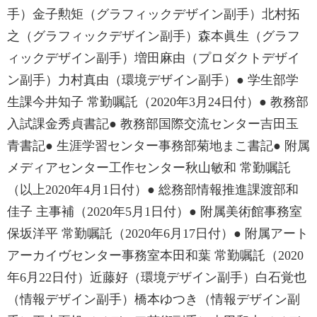
手）金子勲矩（グラフィックデザイン副手）北村拓
之（グラフィックデザイン副手）森本眞生（グラフ
ィックデザイン副手）増田麻由（プロダクトデザイ
ン副手）力村真由（環境デザイン副手）● 学生部学
生課今井知子 常勤嘱託（2020年3月24日付）● 教務部
入試課金秀貞書記● 教務部国際交流センター吉田玉
青書記● 生涯学習センター事務部菊地まこ書記● 附属
メディアセンター工作センター秋山敏和 常勤嘱託
（以上2020年4月1日付）● 総務部情報推進課渡部和
佳子 主事補（2020年5月1日付）● 附属美術館事務室
保坂洋平 常勤嘱託（2020年6月17日付）● 附属アート
アーカイヴセンター事務室本田和葉 常勤嘱託（2020
年6月22日付）近藤好（環境デザイン副手）白石覚也
（情報デザイン副手）橋本ゆつき（情報デザイン副