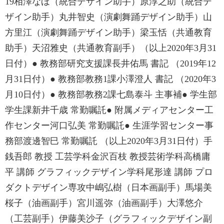
19相澤なほ（統合デザイン助手）原淳之助（統合デ
ザイン助手）丸井智史（演劇舞踊デザイン助手）山
方里江（演劇舞踊デザイン助手）梁玉恬（共通教育
助手）天沼雅史（共通教育副手）（以上2020年3月31
日付）● 教務部研究支援課長井佑馬 書記 （2019年12
月31日付）● 教務部教務1課小澤澄人 書記 （2020年3
月10日付）● 教務部教務2課七島泰斗 主事補● 学生部
学生課新井千歳 常勤嘱託● 附属メディアセンター工
作センター河口弘美 常勤嘱託● 生涯学習センター事
務部渡邊智巳 常勤嘱託 （以上2020年3月31日付）手
銭吾郎 教授 工芸学科金沢百枝 教授芸術学科高橋庸
平 講師 グラフィックデザイン学科尾形達 講師 プロ
ダクトデザイン専攻中嶋弘樹（日本画副手）馬場美
桜子（油画副手）宮川遥弥（油画副手）大澤悠介
（工芸副手）伊藤美沙子（グラフィックデザイン副