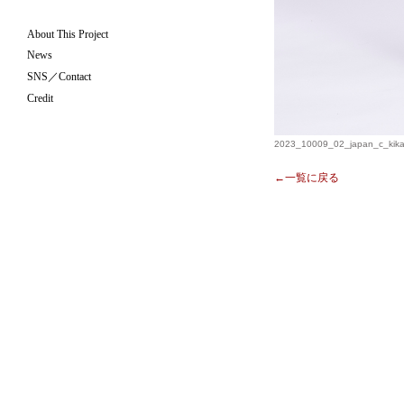
About This Project
News
SNS／Contact
Credit
2023_10009_02_japan_c_kika
←一覧に戻る