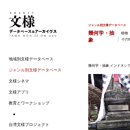
ジャンル別文様データベース
幾何学・抽
植物
象
その
地域別文様データベース
幾何学・抽象,インドネシア,
ジャンル別文様データベース
文様シネマ
文様アプリ
教育とワークショップ
台湾文様プロジェクト