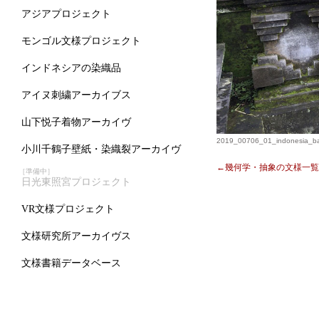
アジアプロジェクト
モンゴル文様プロジェクト
インドネシアの染織品
アイヌ刺繍アーカイブス
山下悦子着物アーカイヴ
2019_00706_01_indonesia_bar
小川千鶴子壁紙・染織裂アーカイヴ
←幾何学・抽象の文様一覧
［準備中］
日光東照宮プロジェクト
VR文様プロジェクト
文様研究所アーカイヴス
文様書籍データベース