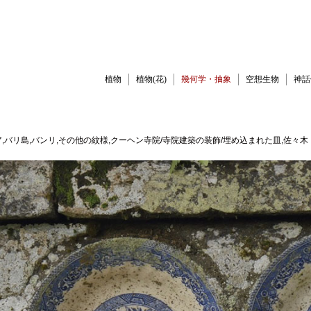
植物
植物(花)
幾何学・抽象
空想生物
神話
,バリ島,バンリ,その他の紋様,クーヘン寺院/寺院建築の装飾/埋め込まれた皿,佐々木