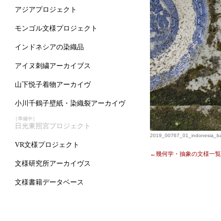
アジアプロジェクト
モンゴル文様プロジェクト
インドネシアの染織品
アイヌ刺繍アーカイブス
山下悦子着物アーカイヴ
小川千鶴子壁紙・染織裂アーカイヴ
［準備中］
日光東照宮プロジェクト
2019_00767_01_indonesia_bar
VR文様プロジェクト
←幾何学・抽象の文様一覧
文様研究所アーカイヴス
文様書籍データベース