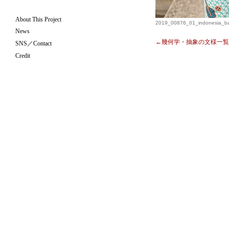
About This Project
2019_00876_01_indonesia_bar
News
←幾何学・抽象の文様一覧
SNS／Contact
Credit