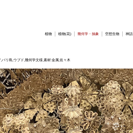
植物
植物(花)
幾何学・抽象
空想生物
神話
,バリ島,ウブド,幾何学文様,素材:金属,佐々木