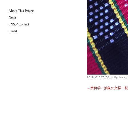
About This Project
News
SNS／Contact
Credit
2019_01037_06_philippines_c
←幾何学・抽象の文様一覧