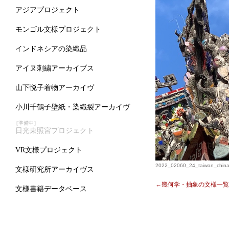
アジアプロジェクト
モンゴル文様プロジェクト
インドネシアの染織品
アイヌ刺繍アーカイブス
山下悦子着物アーカイヴ
小川千鶴子壁紙・染織裂アーカイヴ
［準備中］
日光東照宮プロジェクト
VR文様プロジェクト
2022_02060_24_taiwan_china
文様研究所アーカイヴス
←幾何学・抽象の文様一覧
文様書籍データベース