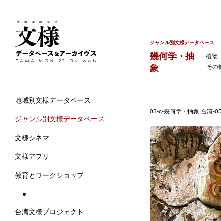
ジャンル別文様データベース
幾何学・抽
植物
象
その
地域別文様データベース
03-c-幾何学・抽象,台湾-
ジャンル別文様データベース
文様シネマ
文様アプリ
教育とワークショップ
台湾文様プロジェクト