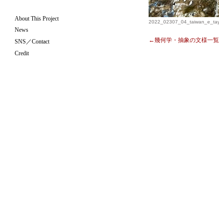
About This Project
2022_02307_04_taiwan_e_taya
News
←幾何学・抽象の文様一覧
SNS／Contact
Credit