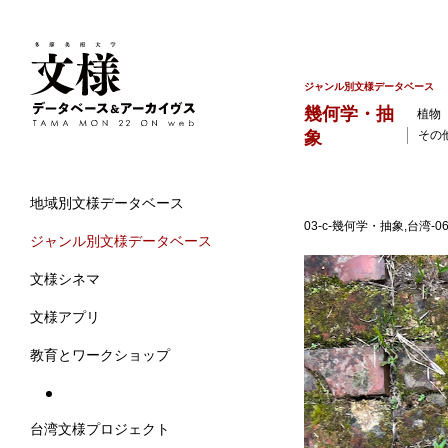
ジャンル別文様データベース
幾何学・抽
植物
象
その
地域別文様データベース
03-c-幾何学・抽象,台湾-
ジャンル別文様データベース
文様シネマ
文様アプリ
教育とワークショップ
台湾文様プロジェクト