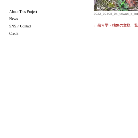
About This Project
2022_02408_04_taiwan_b_bun
News
←幾何学・抽象の文様一覧
SNS／Contact
Credit