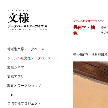
ジャンル別文様データベース
幾何学・抽
植物
象
その
地域別文様データベース
03-c-幾何学・抽象,韓国,
ジャンル別文様データベース
文様シネマ
文様アプリ
教育とワークショップ
台湾文様プロジェクト