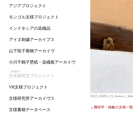
アジアプロジェクト
モンゴル文様プロジェクト
インドネシアの染織品
アイヌ刺繍アーカイブス
山下悦子着物アーカイヴ
小川千鶴子壁紙・染織裂アーカイヴ
［準備中］
日光東照宮プロジェクト
VR文様プロジェクト
2022_03052_21_korea_c_kika
文様研究所アーカイヴス
←幾何学・抽象の文様一覧
文様書籍データベース