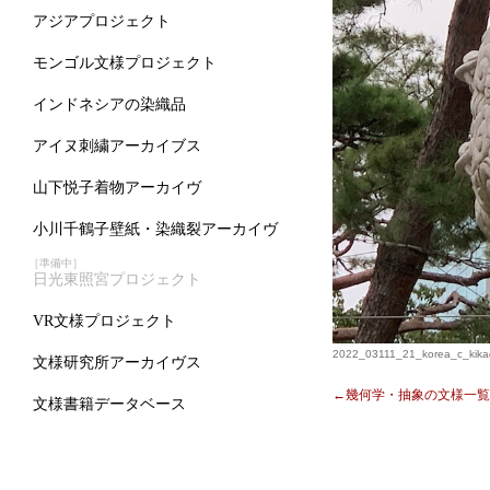
アジアプロジェクト
モンゴル文様プロジェクト
インドネシアの染織品
アイヌ刺繍アーカイブス
山下悦子着物アーカイヴ
小川千鶴子壁紙・染織裂アーカイヴ
［準備中］
日光東照宮プロジェクト
VR文様プロジェクト
2022_03111_21_korea_c_kika
文様研究所アーカイヴス
←幾何学・抽象の文様一覧
文様書籍データベース