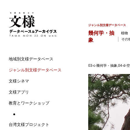
ジャンル別文様データベース
幾何学・抽
植物
象
その
地域別文様データベース
03-c-幾何学・抽象,04-
ジャンル別文様データベース
文様シネマ
文様アプリ
教育とワークショップ
台湾文様プロジェクト