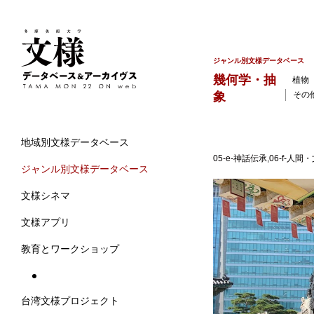
ジャンル別文様データベース
幾何学・抽
植物
象
その
地域別文様データベース
05-e-神話伝承,06-f-人
ジャンル別文様データベース
文様シネマ
文様アプリ
教育とワークショップ
台湾文様プロジェクト