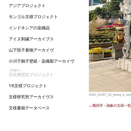
アジアプロジェクト
モンゴル文様プロジェクト
インドネシアの染織品
アイヌ刺繍アーカイブス
山下悦子着物アーカイヴ
小川千鶴子壁紙・染織裂アーカイヴ
［準備中］
日光東照宮プロジェクト
VR文様プロジェクト
2022_03187_21_korea_e_sinwa
文様研究所アーカイヴス
←幾何学・抽象の文様一覧
文様書籍データベース