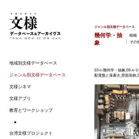
ジャンル別文様データベース
幾何学・抽
植物
象
その
地域別文様データベース
03-c-幾何学・抽象,09
ジャンル別文様データベース
配電盤と落書き,壁面装飾,2
文様シネマ
文様アプリ
教育とワークショップ
台湾文様プロジェクト