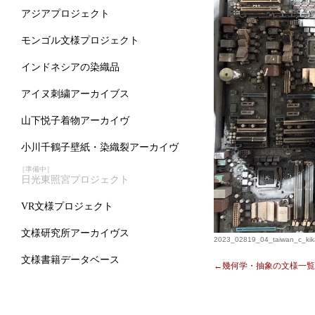
アジアプロジェクト
モンゴル文様プロジェクト
インドネシアの染織品
アイヌ刺繍アーカイブス
山下悦子着物アーカイヴ
小川千鶴子壁紙・染織裂アーカイヴ
［準備中］
日光東照宮プロジェクト
VR文様プロジェクト
文様研究所アーカイヴス
2023_02819_04_taiwan_c_kik
文様書籍データベース
←幾何学・抽象の文様一覧