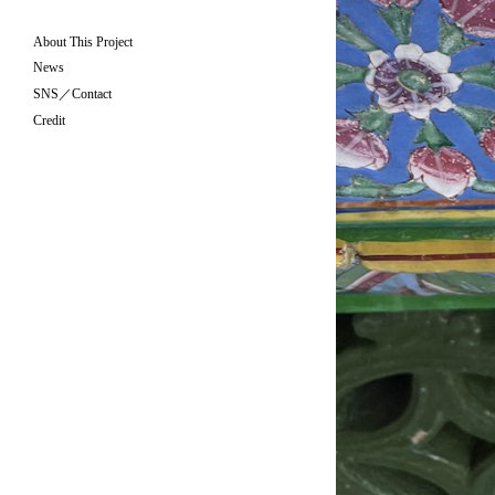
About This Project
News
SNS／Contact
Credit