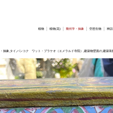
植物
植物(花)
幾何学・抽象
空想生物
神話
-幾何学・抽象,タイ,バンコク ワット・プラケオ（エメラルド寺院）,建築物壁面の,建築装飾,