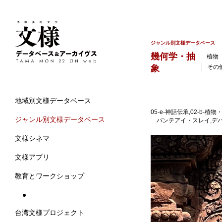
ジャンル別文様データベース
幾何学・抽
植物
象
その
地域別文様データベース
05-e-神話伝承,02-b
ジャンル別文様データベース
バンテアイ・スレイ,デバタ
文様シネマ
文様アプリ
教育とワークショップ
台湾文様プロジェクト