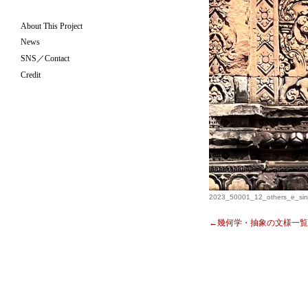
About This Project
News
SNS／Contact
Credit
2023_50001_12_others_e_sinw
←幾何学・抽象の文様一覧