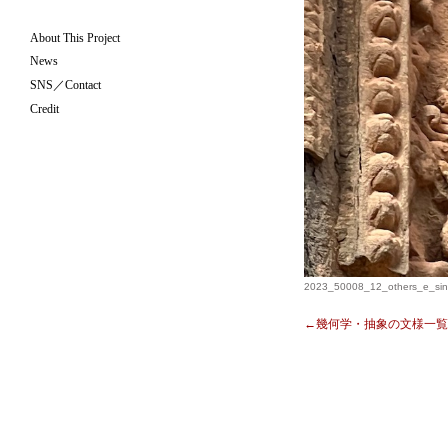
About This Project
News
SNS／Contact
Credit
2023_50008_12_others_e_sin
←幾何学・抽象の文様一覧