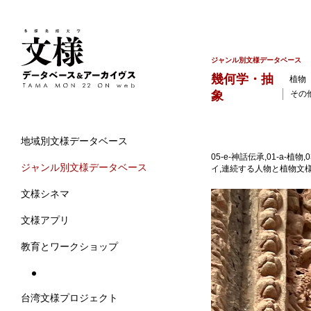
ジャンル別文様データベース
幾何学・抽
植物
象
その
地域別文様データベース
05-e-神話伝承,01-a
ジャンル別文様データベース
イ,連続する人物と植物文様,
文様シネマ
文様アプリ
教育とワークショップ
台湾文様プロジェクト