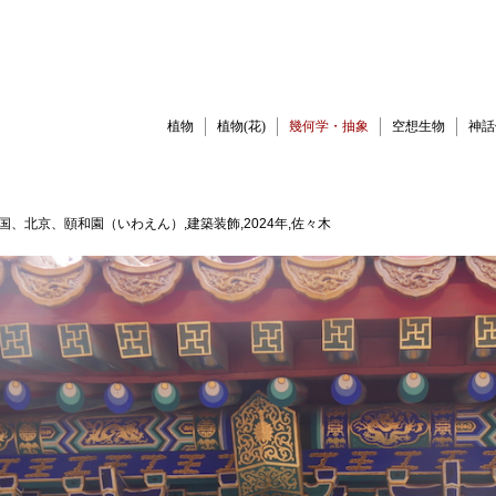
植物
植物(花)
幾何学・抽象
空想生物
神話
,中国、北京、頤和園（いわえん）,建築装飾,2024年,佐々木