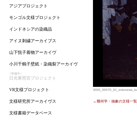
アジアプロジェクト
モンゴル文様プロジェクト
インドネシアの染織品
アイヌ刺繍アーカイブス
山下悦子着物アーカイヴ
小川千鶴子壁紙・染織裂アーカイヴ
［準備中］
日光東照宮プロジェクト
VR文様プロジェクト
3000_00070_01_indonesia_bar
←幾何学・抽象の文様一覧
文様研究所アーカイヴス
文様書籍データベース