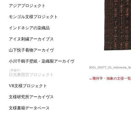
アジアプロジェクト
モンゴル文様プロジェクト
インドネシアの染織品
アイヌ刺繍アーカイブス
山下悦子着物アーカイヴ
小川千鶴子壁紙・染織裂アーカイヴ
3001_00077_01_indonesia_flo
［準備中］
日光東照宮プロジェクト
←幾何学・抽象の文様一覧
VR文様プロジェクト
文様研究所アーカイヴス
文様書籍データベース