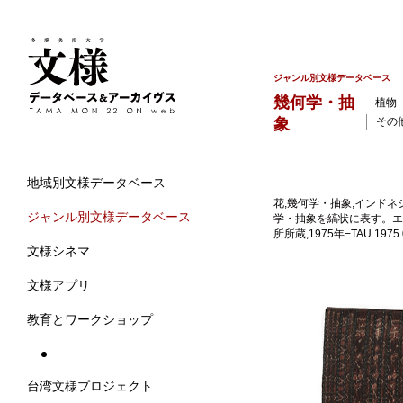
ジャンル別文様データベース
幾何学・抽
植物
象
その
地域別文様データベース
花,幾何学・抽象,インドネシ
ジャンル別文様データベース
学・抽象を縞状に表す。エ
所所蔵,1975年−TAU.197
文様シネマ
文様アプリ
教育とワークショップ
台湾文様プロジェクト