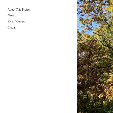
About This Project
News
SNS／Contact
Credit