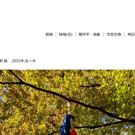
植物
植物(花)
幾何学・抽象
空想生物
神話
村,旗 ,2022年,佐々木