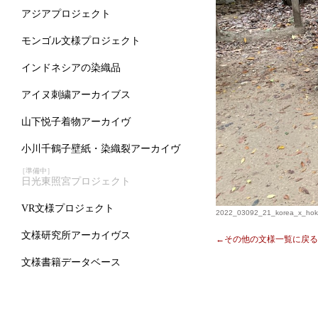
アジアプロジェクト
モンゴル文様プロジェクト
インドネシアの染織品
アイヌ刺繍アーカイブス
山下悦子着物アーカイヴ
小川千鶴子壁紙・染織裂アーカイヴ
［準備中］
日光東照宮プロジェクト
VR文様プロジェクト
2022_03092_21_korea_x_hok
文様研究所アーカイヴス
←その他の文様一覧に戻る
文様書籍データベース