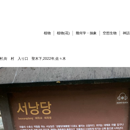
植物
植物(花)
幾何学・抽象
空想生物
神話
俗村,街 村 入り口 聖木下,2022年,佐々木