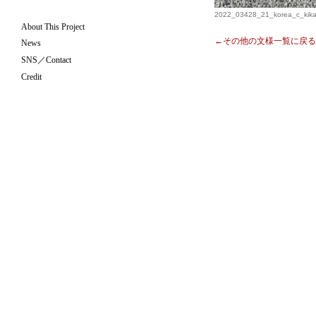
2022_03428_21_korea_c_kikag
About This Project
←その他の文様一覧に戻る
News
SNS／Contact
Credit