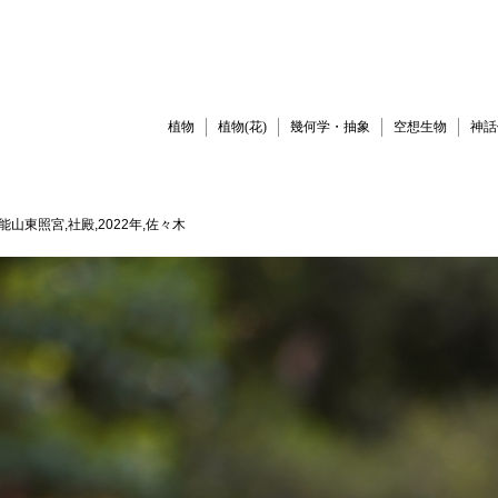
植物
植物(花)
幾何学・抽象
空想生物
神話
久能山東照宮,社殿,2022年,佐々木