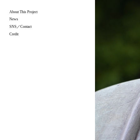
About This Project
News
SNS／Contact
Credit