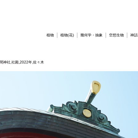
植物
植物(花)
幾何学・抽象
空想生物
神話
間神社,社殿,2022年,佐々木