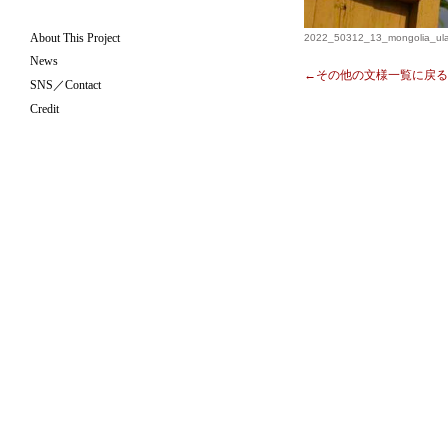
About This Project
2022_50312_13_mongolia_ulaa
News
←その他の文様一覧に戻る
SNS／Contact
Credit