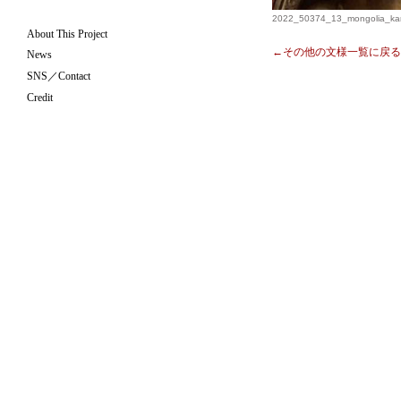
2022_50374_13_mongolia_ka
About This Project
←その他の文様一覧に戻る
News
SNS／Contact
Credit