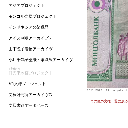
アジアプロジェクト
モンゴル文様プロジェクト
インドネシアの染織品
アイヌ刺繍アーカイブス
山下悦子着物アーカイヴ
小川千鶴子壁紙・染織裂アーカイヴ
［準備中］
日光東照宮プロジェクト
VR文様プロジェクト
2022_50391_13_mongolia_ula
文様研究所アーカイヴス
←その他の文様一覧に戻る
文様書籍データベース