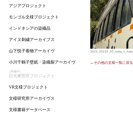
アジアプロジェクト
モンゴル文様プロジェクト
インドネシアの染織品
アイヌ刺繍アーカイブス
山下悦子着物アーカイヴ
2023_05135_05_india_x_hok
小川千鶴子壁紙・染織裂アーカイヴ
←その他の文様一覧に戻る
［準備中］
日光東照宮プロジェクト
VR文様プロジェクト
文様研究所アーカイヴス
文様書籍データベース