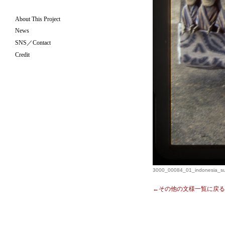
About This Project
News
SNS／Contact
Credit
3000_00084_01_indonesia_su
←その他の文様一覧に戻る