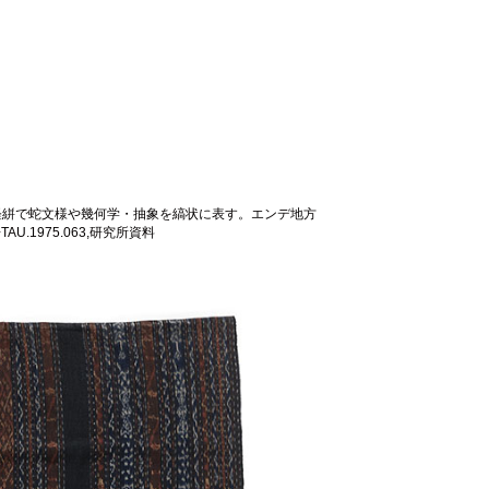
褐色地に経絣で蛇文様や幾何学・抽象を縞状に表す。エンデ地方
1975.063,研究所資料