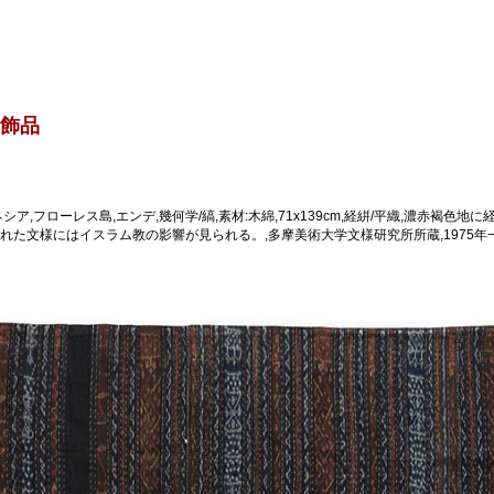
飾品
シア,フローレス島,エンデ,幾何学/縞,素材:木綿,71x139cm,経絣/平織,濃赤
た文様にはイスラム教の影響が見られる。,多摩美術大学文様研究所所蔵,1975年−TAU.