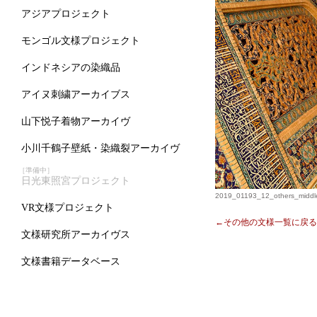
アジアプロジェクト
モンゴル文様プロジェクト
インドネシアの染織品
アイヌ刺繍アーカイブス
山下悦子着物アーカイヴ
小川千鶴子壁紙・染織裂アーカイヴ
［準備中］
日光東照宮プロジェクト
2019_01193_12_others_middle
VR文様プロジェクト
←その他の文様一覧に戻る
文様研究所アーカイヴス
文様書籍データベース