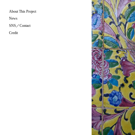
About This Project
News
SNS／Contact
Credit