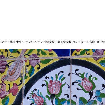
のアジア地域,中東/イラン/テヘラン,植物文様、幾何学文様,ゴレスターン宮殿,2018年