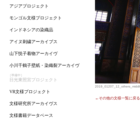
アジアプロジェクト
モンゴル文様プロジェクト
インドネシアの染織品
アイヌ刺繍アーカイブス
山下悦子着物アーカイヴ
小川千鶴子壁紙・染織裂アーカイヴ
［準備中］
日光東照宮プロジェクト
2019_01207_12_others_middle
VR文様プロジェクト
←その他の文様一覧に戻る
文様研究所アーカイヴス
文様書籍データベース