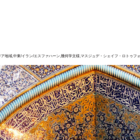
ア地域,中東/イラン/エスファハーン,幾何学文様,マスジュデ・シェイフ・ロトゥフォッ