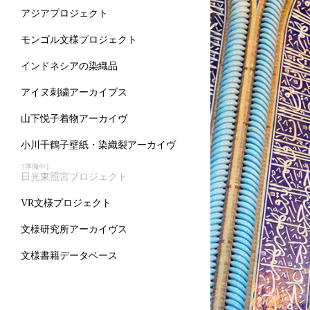
アジアプロジェクト
モンゴル文様プロジェクト
インドネシアの染織品
アイヌ刺繍アーカイブス
山下悦子着物アーカイヴ
小川千鶴子壁紙・染織裂アーカイヴ
［準備中］
日光東照宮プロジェクト
VR文様プロジェクト
文様研究所アーカイヴス
文様書籍データベース