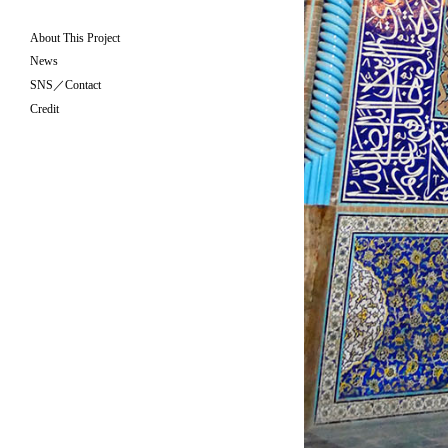
About This Project
News
SNS／Contact
Credit