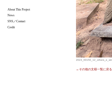
About This Project
News
SNS／Contact
Credit
2023_00150_12_others_e_sin
←その他の文様一覧に戻る