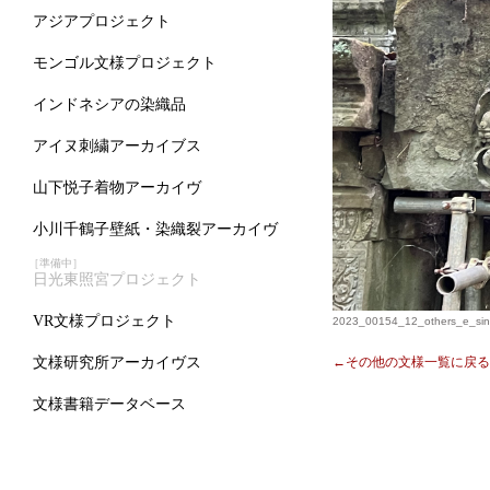
アジアプロジェクト
モンゴル文様プロジェクト
インドネシアの染織品
アイヌ刺繍アーカイブス
山下悦子着物アーカイヴ
小川千鶴子壁紙・染織裂アーカイヴ
［準備中］
日光東照宮プロジェクト
VR文様プロジェクト
2023_00154_12_others_e_sin
←その他の文様一覧に戻る
文様研究所アーカイヴス
文様書籍データベース