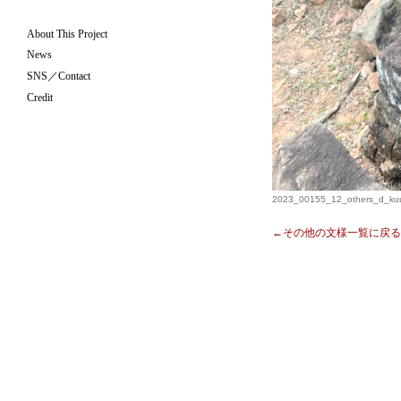
About This Project
News
SNS／Contact
Credit
2023_00155_12_others_d_kuu
←その他の文様一覧に戻る