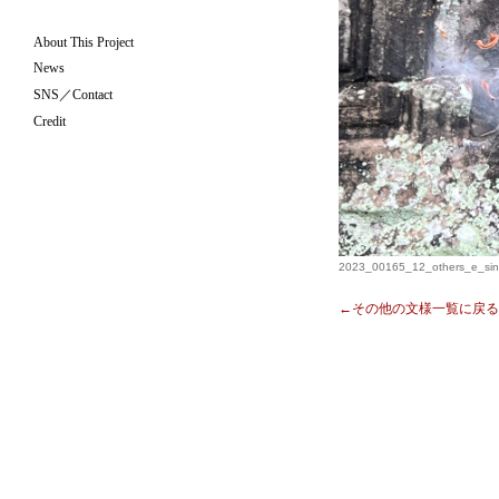
About This Project
News
SNS／Contact
Credit
2023_00165_12_others_e_sinw
←その他の文様一覧に戻る