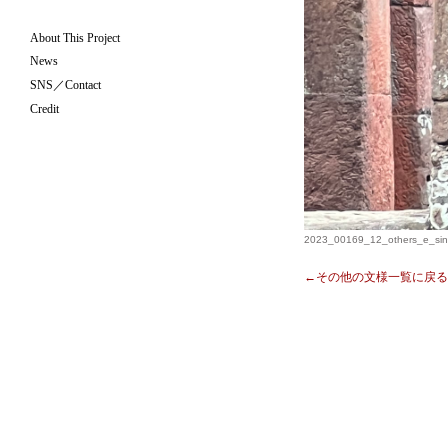
About This Project
News
SNS／Contact
Credit
2023_00169_12_others_e_sin
←その他の文様一覧に戻る