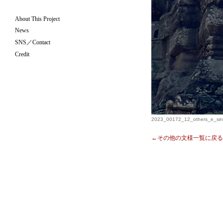
About This Project
News
SNS／Contact
Credit
2023_00172_12_others_e_sin
←その他の文様一覧に戻る