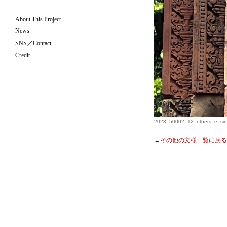
About This Project
News
SNS／Contact
Credit
2023_50002_12_others_e_sinw
←その他の文様一覧に戻る