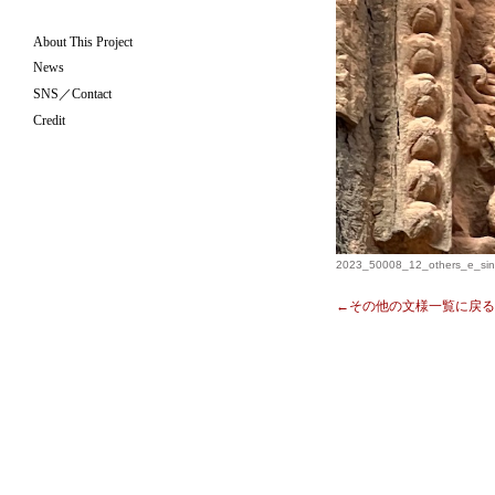
About This Project
News
SNS／Contact
Credit
2023_50008_12_others_e_sin
←その他の文様一覧に戻る